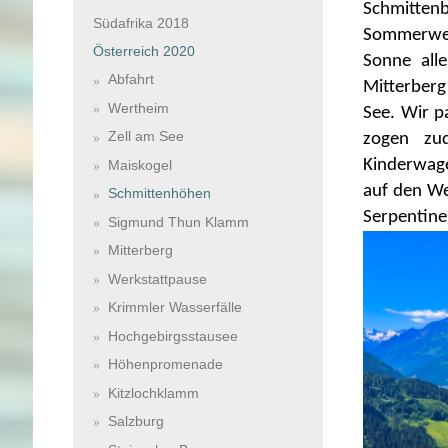
Schmitten
Südafrika 2018
Sommerwett
Österreich 2020
Sonne alle
Abfahrt
Mitterberg
Wertheim
See. Wir p
Zell am See
zogen zu
Kinderwage
Maiskogel
auf den We
Schmittenhöhen
Serpentinen
Sigmund Thun Klamm
Mitterberg
Werkstattpause
Krimmler Wasserfälle
Hochgebirgsstausee
Höhenpromenade
Kitzlochklamm
Salzburg