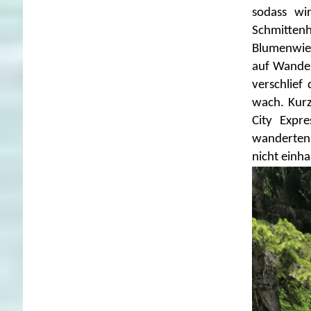
sodass wi
Schmitte
Blumenwies
auf Wander
verschlief
wach. Kurz
City Expr
wanderten
nicht einh