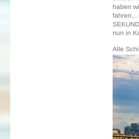
haben wi
fahren..
SEKUNDE
nun in K
Alle Sch