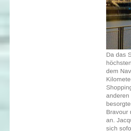
Da das S
höchsten
dem Navi
Kilomete
Shopping
anderen 
besorgte
Bravour 
an. Jacq
sich sof