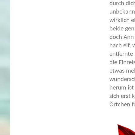
durch dic
unbekannt
wirklich 
beide gen
doch Ann h
nach elf,
entfernte
die Einre
etwas meh
wundersch
herum ist
sich erst
Örtchen f