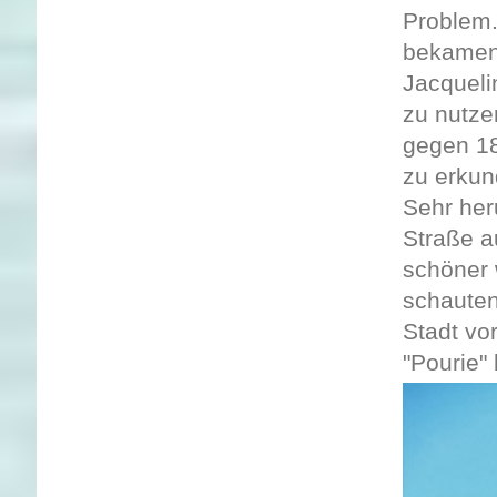
Problem.
bekamen
Jacqueli
zu nutze
gegen 18
zu erkun
Sehr her
Straße a
schöner 
schaute
Stadt vo
"Pourie"