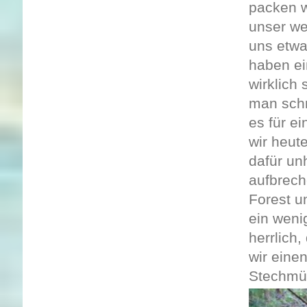
packen w
unser we
uns etwa
haben ei
wirklich
man schn
es für e
wir heut
dafür un
aufbrech
Forest u
ein weni
herrlich
wir eine
Stechmü