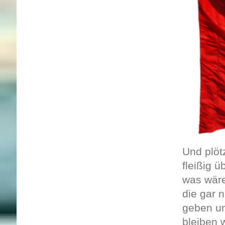
Und plöt
fleißig 
was wäre
die gar 
geben un
bleiben 