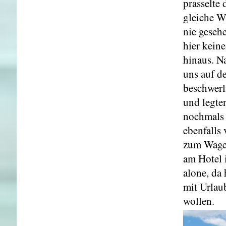
prasselte
gleiche W
nie geseh
hier kein
hinaus. N
uns auf d
beschwerl
und legte
nochmals 
ebenfalls
zum Wagen
am Hotel 
alone, da 
mit Urlau
wollen.