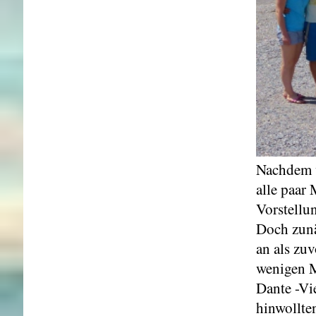
Nachdem w
alle paar
Vorstellun
Doch zunä
an als zu
wenigen M
Dante -Vi
hinwollt