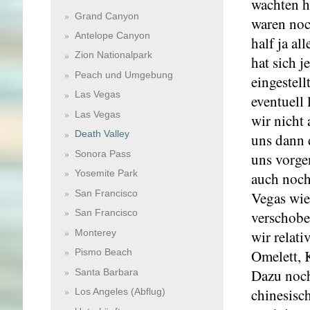
wachten h
Grand Canyon
waren noc
Antelope Canyon
half ja a
Zion Nationalpark
hat sich 
Peach und Umgebung
eingestel
Las Vegas
eventuell
Las Vegas
wir nicht
Death Valley
uns dann 
Sonora Pass
uns vorge
Yosemite Park
auch noch
San Francisco
Vegas wie
San Francisco
verschobe
Monterey
wir relati
Omelett, 
Pismo Beach
Dazu noch
Santa Barbara
chinesisc
Los Angeles (Abflug)