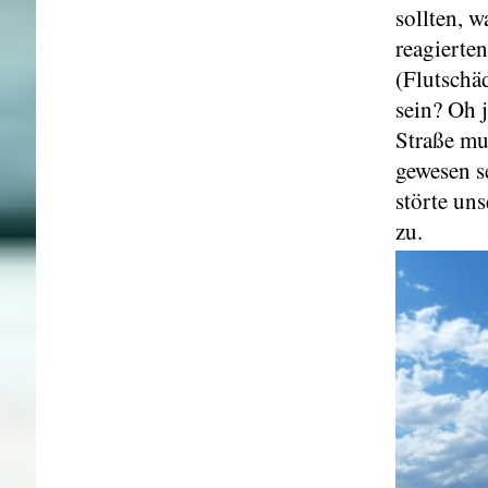
sollten, 
reagierte
(Flutschä
sein? Oh 
Straße mu
gewesen s
störte un
zu.