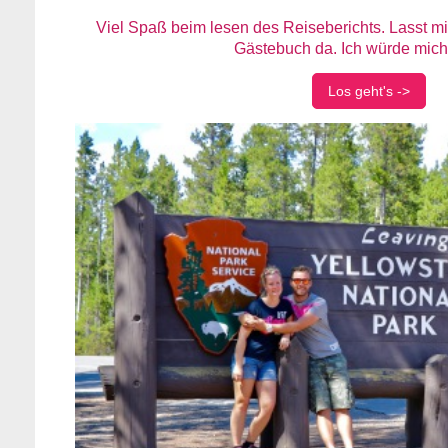
Viel Spaß beim lesen des Reiseberichts. Lasst 
Gästebuch da. Ich würde mich
Los geht's ->