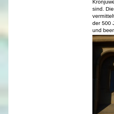
Kronjuwe
sind. Di
vermitte
der 500 J
und been