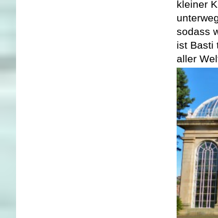
kleiner K
unterweg
sodass w
ist Bast
aller We