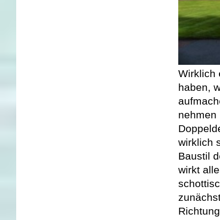
Wirklich
haben, w
aufmache
nehmen h
Doppelde
wirklich
Baustil 
wirkt al
schottis
zunächst
Richtung