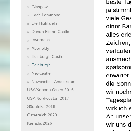
beste Ta
Glasgow
ja stimm
Loch Lommond
viele Ge
Die Highlands
einer Ba
Donan Eilean Castle
alles erl
Inverness
Zeichen,
Aberfeldy
verlaufe
Edinburgh Castle
ausmacht
Edinburgh
spätsomm
Newcastle
erwartet
Newcastle - Amsterdam
die Sonn
USA/Kanada Osten 2016
wir noch
USA Nordwesten 2017
Tagespla
Südafrika 2018
wirklich
Österreich 2020
An unser
Kanada 2026
wir uns 