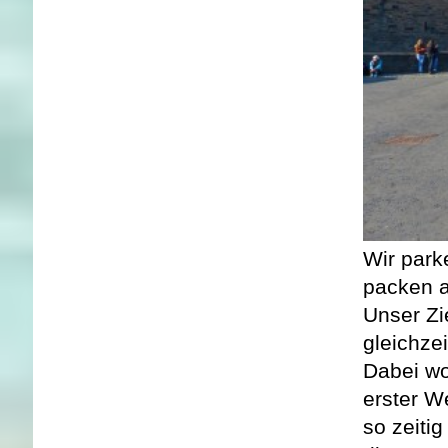
Wir park
packen a
Unser Zi
gleichze
Dabei wo
erster W
so zeiti