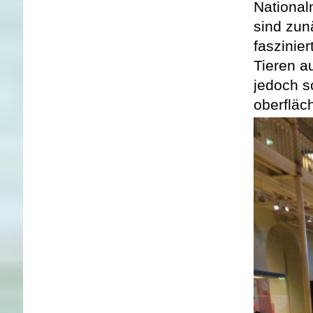
National
sind zun
faszinie
Tieren a
jedoch s
oberfläch