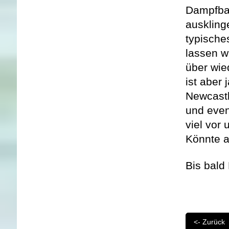
Dampfbad
auskling
typische
lassen w
über wie
ist aber
Newcastl
und even
viel vor
Könnte a
Bis bald
<- Zurück