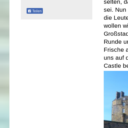
selten, 
sei. Nun
Teilen
die Leut
wollen w
Großstad
Runde um
Frische 
uns auf 
Castle b