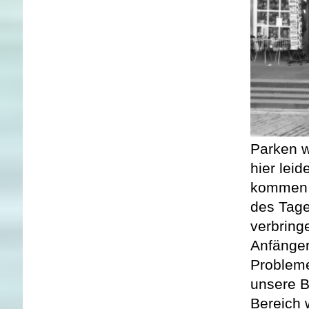
Parken w
hier lei
kommen w
des Tage
verbring
Anfänger
Probleme
unsere B
Bereich 