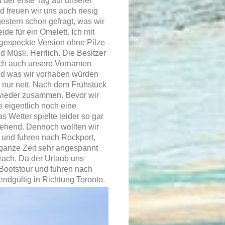
 der erste Tag auf unserer
 freuen wir uns auch riesig
gestern schon gefragt, was wir
de für ein Omelett. Ich mit
gespeckte Version ohne Pilze
 Müsli. Herrlich. Die Besitzer
sich auch unsere Vornamen
und was wir vorhaben würden
h nur nett. Nach dem Frühstück
wieder zusammen. Bevor wir
 eigentlich noch eine
s Wetter spielte leider so gar
gehend. Dennoch wollten wir
 und fuhren nach Rockport,
 ganze Zeit sehr angespannt
brach. Da der Urlaub uns
 Bootstour und fuhren nach
ndgültig in Richtung Toronto.