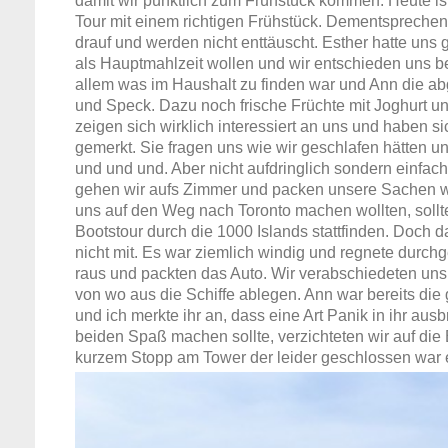
damit wir pünktlich zum Frühstück kommen. Heute ist
Tour mit einem richtigen Frühstück. Dementsprechend
drauf und werden nicht enttäuscht. Esther hatte uns 
als Hauptmahlzeit wollen und wir entschieden uns bei
allem was im Haushalt zu finden war und Ann die ab
und Speck. Dazu noch frische Früchte mit Joghurt und
zeigen sich wirklich interessiert an uns und haben 
gemerkt. Sie fragen uns wie wir geschlafen hätten 
und und und. Aber nicht aufdringlich sondern einfac
gehen wir aufs Zimmer und packen unsere Sachen 
uns auf den Weg nach Toronto machen wollten, sollte
Bootstour durch die 1000 Islands stattfinden. Doch da
nicht mit. Es war ziemlich windig und regnete durch
raus und packten das Auto. Wir verabschiedeten uns
von wo aus die Schiffe ablegen. Ann war bereits die
und ich merkte ihr an, dass eine Art Panik in ihr aus
beiden Spaß machen sollte, verzichteten wir auf die
kurzem Stopp am Tower der leider geschlossen war e