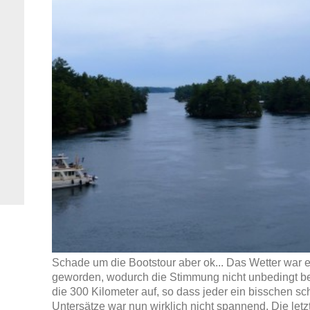
Schade um die Bootstour aber ok... Das Wetter war e
geworden, wodurch die Stimmung nicht unbedingt bes
die 300 Kilometer auf, so dass jeder ein bisschen sc
Untersätze war nun wirklich nicht spannend. Die let