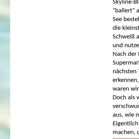
Skyline-Bl
"ballert"
See besteh
die klein
Schweiß a
und nutze
Nach der 
Supermark
nächsten 
erkennen,
waren wir
Doch als 
verschwun
aus, wie 
Eigentlic
machen, d