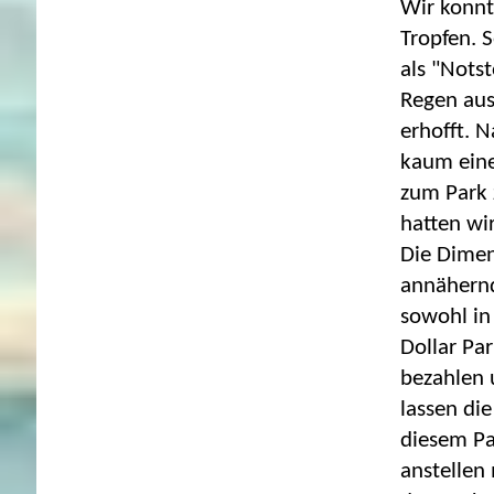
Wir konnt
Tropfen. 
als "Nots
Regen aus
erhofft. 
kaum eine
zum Park 
hatten wir
Die Dimen
annähernd
sowohl in
Dollar Pa
bezahlen 
lassen di
diesem Pa
anstellen