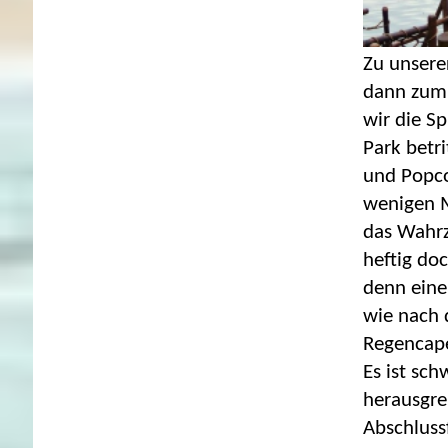
Zu unserer
dann zum 
wir die S
Park betr
und Popco
wenigen M
das Wahrz
heftig do
denn eine
wie nach 
Regencape
Es ist sc
herausgre
Abschluss