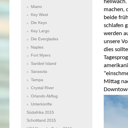
hellwach.
Miami
machen, d
Key West
beide frü
Die Keys
schlafen g
Key Largo
werden au
Die Everglades
unsere Vo
Naples
dies sollt
Fort Myers
Tagesprog
Sanibel Island
amerikani
Sarasota
"einschme
Tampa
Mittag na
Crystal River
Downtown
Orlando Abflug
Unterkünfte
Südafrika 2015
Schottland 2015