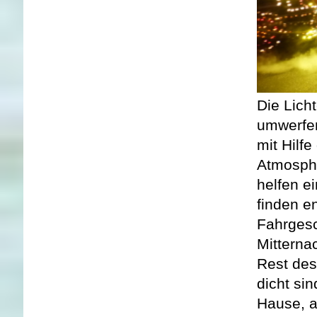
Die Lich
umwerfen
mit Hilf
Atmosphä
helfen e
finden e
Fahrgesc
Mitterna
Rest des
dicht si
Hause, a