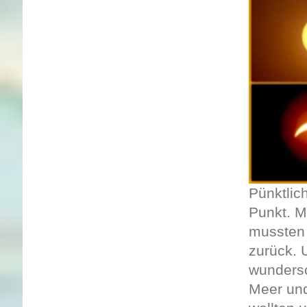
Pünktlic
Punkt. M
mussten 
zurück. 
wundersc
Meer und