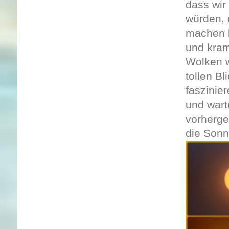
dass wir
würden, 
machen k
und kram
Wolken w
tollen B
faszinie
und wart
vorherge
die Sonn