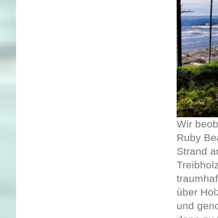
Wir beob
Ruby Be
Strand a
Treibhol
traumhaf
über Hol
und geno