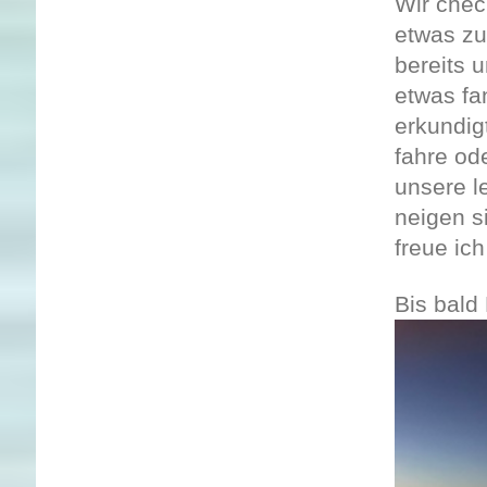
Wir chec
etwas zu
bereits 
etwas fa
erkundig
fahre od
unsere l
neigen s
freue ic
Bis bald