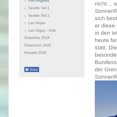
Port Angeles
nicht… we
Seattle Teil 1
Sonnenfi
Seattle Teil 2
sich bes
Las Vegas
er diese
Las Vegas - Köln
in den l
Südafrika 2018
heute fa
Österreich 2020
statt. D
Kanada 2026
besonder
Bundesst
der Gren
Teilen
Sonnenfi