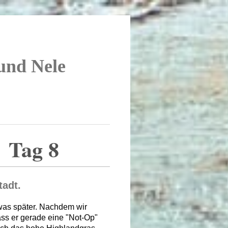
 und Nele
Tag 8
tadt.
was später. Nachdem wir
dass er gerade eine "Not-Op"