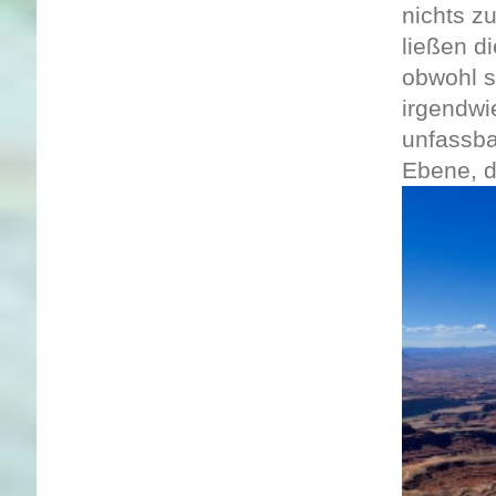
nichts z
ließen d
obwohl s
irgendwi
unfassba
Ebene, d