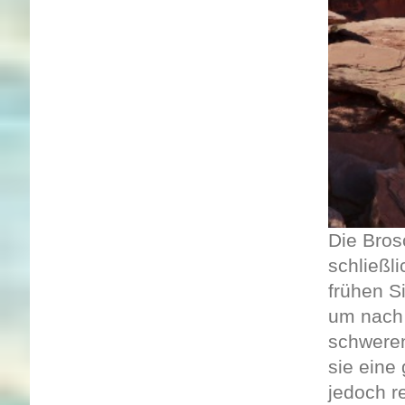
Die Bros
schließl
frühen S
um nach 
schweren
sie eine
jedoch r