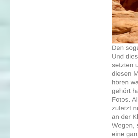
Den soge
Und dies
setzten 
diesen M
hören wa
gehört h
Fotos. Al
zuletzt 
an der K
Wegen, s
eine gan