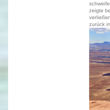
schweife
zeigte b
verließe
zurück i