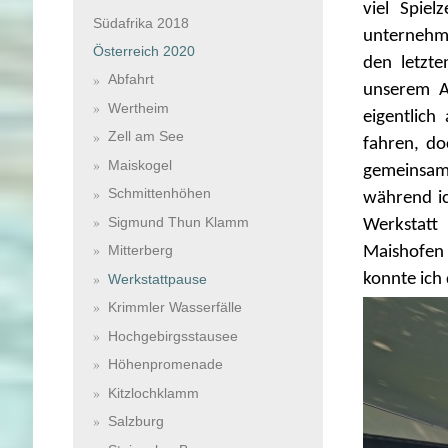
viel Spie
Südafrika 2018
unternehme
Österreich 2020
den letzt
Abfahrt
unserem A
Wertheim
eigentlich
Zell am See
fahren, do
Maiskogel
gemeinsam
Schmittenhöhen
während ic
Sigmund Thun Klamm
Werkstatt
Mitterberg
Maishofen 
konnte ich
Werkstattpause
Krimmler Wasserfälle
Hochgebirgsstausee
Höhenpromenade
Kitzlochklamm
Salzburg