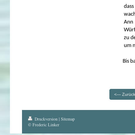
dass
wach
Ann 
Würf
zu d
um m
Bis bald
<— Zurüc
Druckversion
|
Sitemap
© Frederic Linker