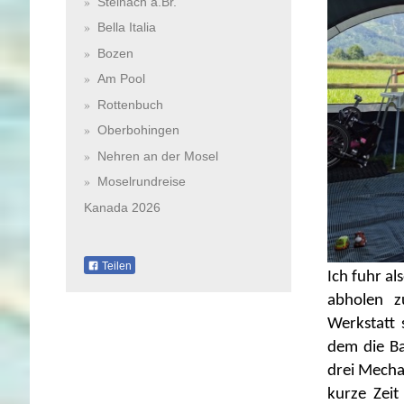
Steinach a.Br.
Bella Italia
Bozen
Am Pool
Rottenbuch
Oberbohingen
Nehren an der Mosel
Moselrundreise
Kanada 2026
Teilen
Ich fuhr al
abholen z
Werkstatt 
dem die Ba
drei Mecha
kurze Zeit