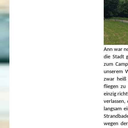
Ann war no
die Stadt 
zum Campi
unserem W
zwar heiß 
fliegen z
einzig rich
verlassen,
langsam ei
Strandbade
wegen der 