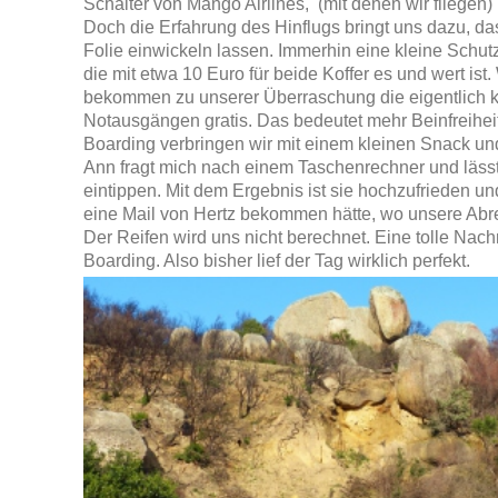
Schalter von Mango Airlines, (mit denen wir fliegen
Doch die Erfahrung des Hinflugs bringt uns dazu, das
Folie einwickeln lassen. Immerhin eine kleine Sch
die mit etwa 10 Euro für beide Koffer es und wert ist.
bekommen zu unserer Überraschung die eigentlich ko
Notausgängen gratis. Das bedeutet mehr Beinfreiheit
Boarding verbringen wir mit einem kleinen Snack und
Ann fragt mich nach einem Taschenrechner und läss
eintippen. Mit dem Ergebnis ist sie hochzufrieden und
eine Mail von Hertz bekommen hätte, wo unsere Abr
Der Reifen wird uns nicht berechnet. Eine tolle Nach
Boarding. Also bisher lief der Tag wirklich perfekt.