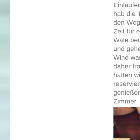
Einlaufe
hab die 
den Weg 
Zeit für
Wale beo
und gehe
Wind war
daher fr
hatten w
reservie
genießen
Zimmer.