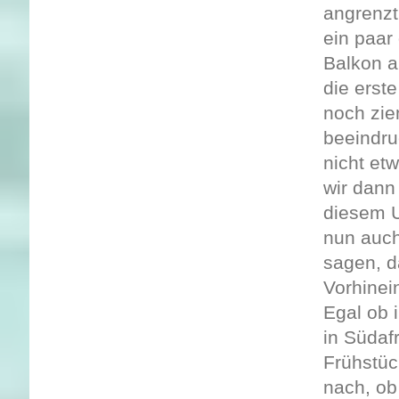
angrenzt
ein paar
Balkon a
die erst
noch zie
beeindru
nicht et
wir dann
diesem U
nun auch
sagen, d
Vorhinei
Egal ob 
in Südaf
Frühstüc
nach, ob