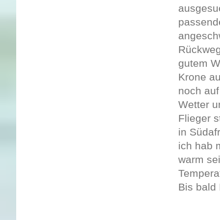
ausgesuc
passende
angeschw
Rückweg.
gutem We
Krone au
noch auf
Wetter u
Flieger 
in Südaf
ich hab 
warm sei
Tempera
Bis bald