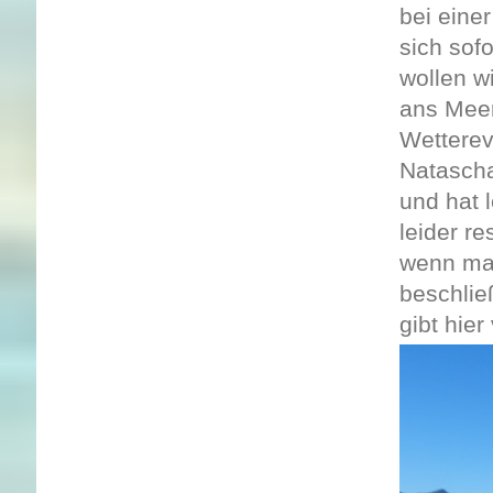
bei eine
sich sof
wollen wi
ans Meer
Wetterev
Natascha
und hat 
leider re
wenn man
beschlie
gibt hie