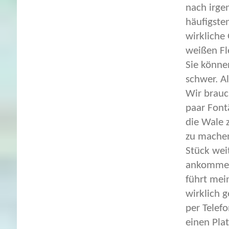
nach irge
häufigste
wirkliche 
weißen Fl
Sie könne
schwer. A
Wir brauc
paar Font
die Wale 
zu machen
Stück wei
ankommen,
führt mei
wirklich 
per Telef
einen Plat