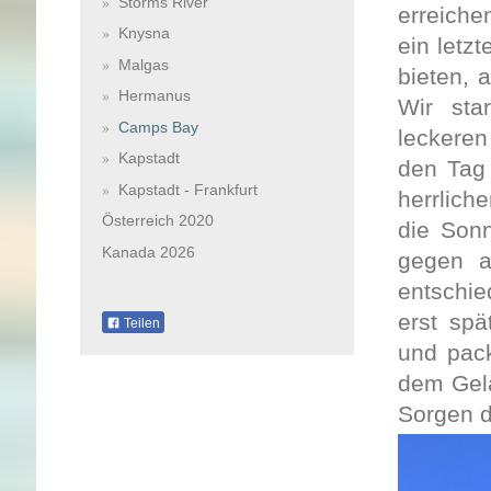
Storms River
erreiche
Knysna
ein letz
Malgas
bieten, 
Hermanus
Wir sta
Camps Bay
leckeren
Kapstadt
den Tag 
Kapstadt - Frankfurt
herrlich
Österreich 2020
die Sonn
Kanada 2026
gegen a
entschie
erst spä
Teilen
und pack
dem Gelä
Sorgen 