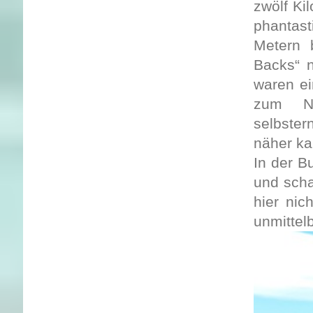
zwölf Ki
phantast
Metern 
Backs“ 
waren ei
zum No
selbster
näher ka
In der B
und scha
hier nic
unmittel