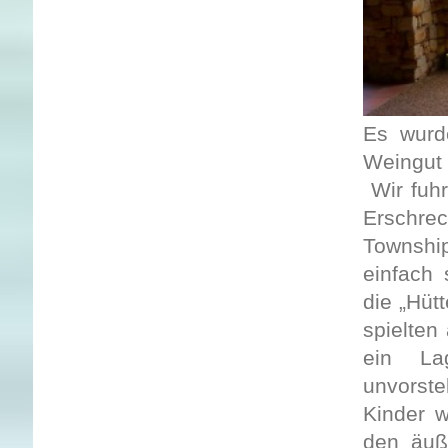
Es wurd
Weingut
Wir fuhr
Erschre
Townshi
einfach 
die „Hüt
spielten
ein La
unvorste
Kinder w
den äuß