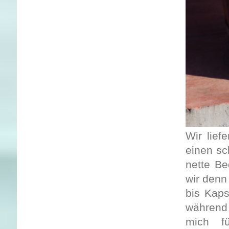
Wir lie
einen sc
nette Be
wir denn
bis Kaps
während 
mich f