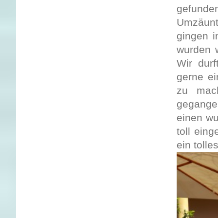
gefunden
Umzäunt
gingen 
wurden w
Wir dur
gerne e
zu mach
gegangen
einen wu
toll ein
ein tolle