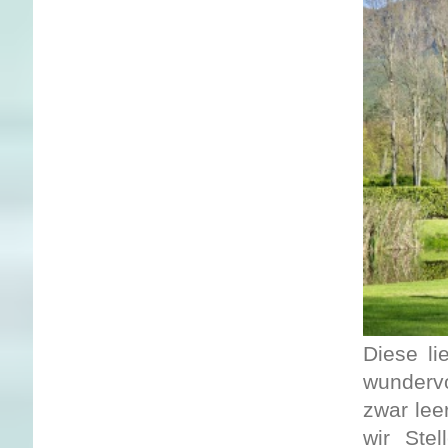
Diese li
wundervo
zwar lee
wir Ste