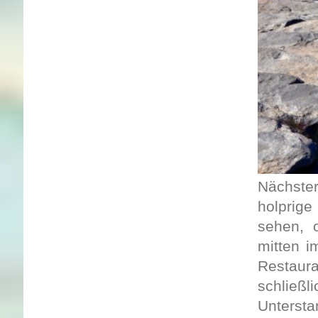
Nächster
holprige
sehen, o
mitten i
Restaur
schließ
Unters