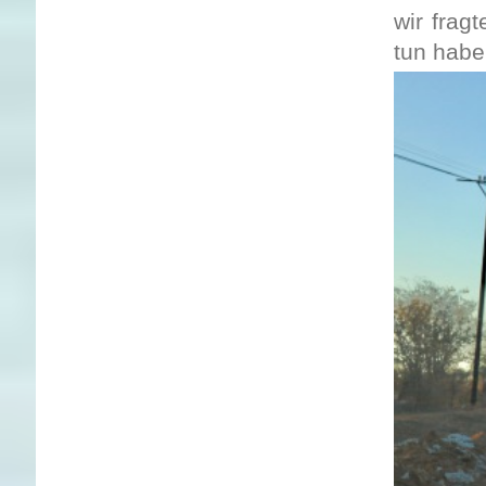
wir frag
tun hab