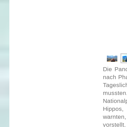
Die Pano
nach Pha
Tagesli
mussten
National
Hippos,
warnten,
vorstell