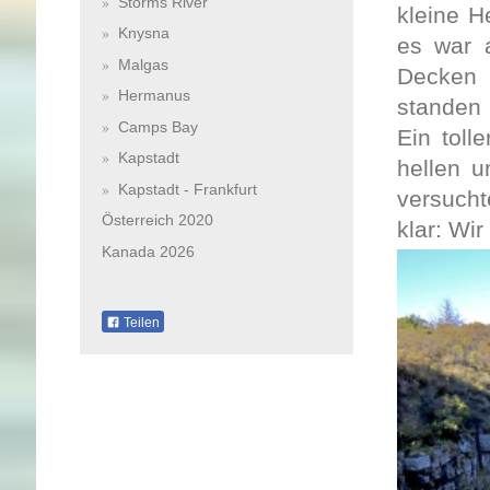
Storms River
kleine H
Knysna
es war 
Malgas
Decken 
Hermanus
standen 
Camps Bay
Ein toll
Kapstadt
hellen 
Kapstadt - Frankfurt
versucht
Österreich 2020
klar: Wi
Kanada 2026
Teilen