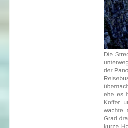
Die Stre
unterwe
der Pano
Reisebu
übernach
ehe es h
Koffer 
wachte 
Grad dra
kurze Ho