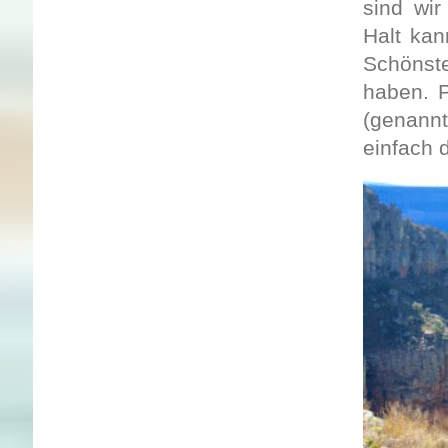
sind wir
Halt kan
Schönst
haben. P
(genann
einfach 