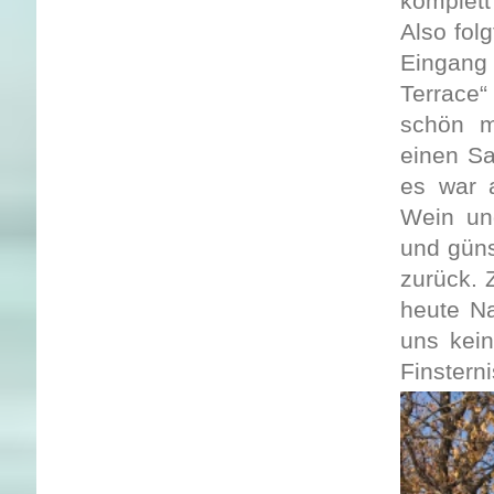
komplett
Also fol
Eingang 
Terrace“
schön m
einen Sa
es war a
Wein un
und güns
zurück. 
heute Na
uns kein
Finstern