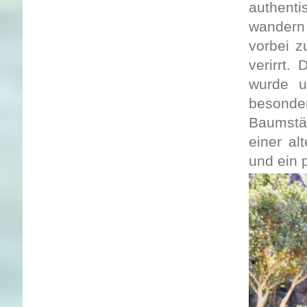
authent
wandern
vorbei z
verirrt.
wurde u
besond
Baumstä
einer al
und ein 