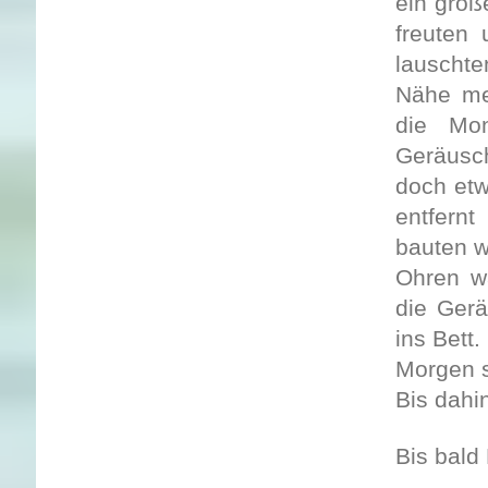
ein groß
freuten 
lauschte
Nähe me
die Mon
Geräusc
doch etw
entfernt
bauten w
Ohren wa
die Gerä
ins Bett.
Morgen s
Bis dahi
Bis bald