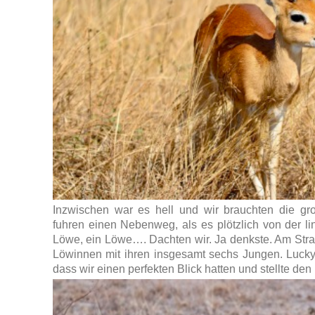
Inzwischen war es hell und wir brauchten die g
fuhren einen Nebenweg, als es plötzlich von der li
Löwe, ein Löwe…. Dachten wir. Ja denkste. Am Str
Löwinnen mit ihren insgesamt sechs Jungen. Lucky st
dass wir einen perfekten Blick hatten und stellte den