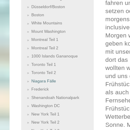
fahren u
Düsseldorf/Boston
setzen o
Boston
morgens,
White Mountains
inclusiv
Mount Washington
Morgen w
Montreal Teil 1
geben ko
Montreal Teil 2
mit unse
1000 Islands Gananoque
dort das
Toronto Teil 1
wollten 
Toronto Teil 2
und uns 
Niagara Fälle
Frühstüc
Frederick
als auch
Shenandoah Nationalpark
Fernsehe
Washington DC
Frühstüc
New York Teil 1
Wetterbe
New York Teil 2
Sonne. M