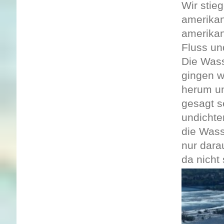
Wir stie
amerikan
amerikan
Fluss un
Die Wass
gingen w
herum un
gesagt s
undichte
die Wass
nur dara
da nicht 