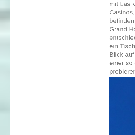
mit Las V
Casinos,
befinden
Grand Ho
entschie
ein Tisc
Blick au
einer so 
probiere