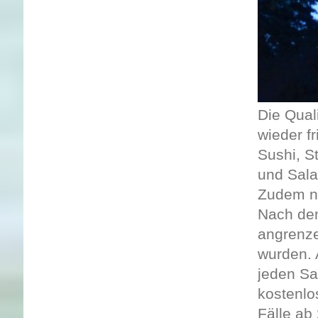
Die Qual
wieder f
Sushi, S
und Sala
Zudem no
Nach dem
angrenz
wurden. 
jeden Sa
kostenlo
Fälle ab