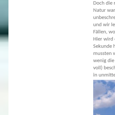
Doch die 
Natur war 
unbeschre
und wir l
Fällen, w
Hier wird
Sekunde h
mussten w
wenig die
voll) bes
in unmitt