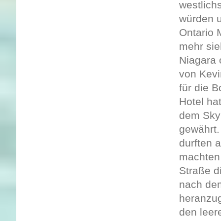
westlich
würden u
Ontario 
mehr sie
Niagara 
von Kevi
für die 
Hotel hat
dem Skyl
gewährt.
durften 
machten 
Straße d
nach dem
heranzug
den leer