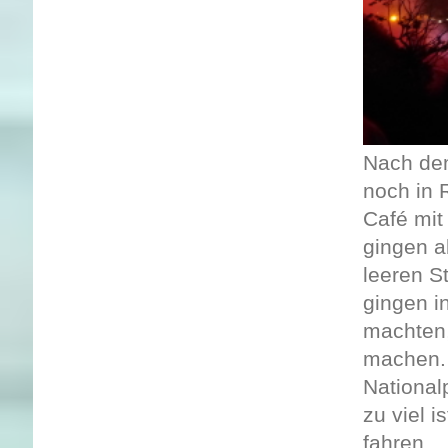
Nach dem
noch in 
Café mit
gingen a
leeren S
gingen i
machten,
machen. 
National
zu viel i
fahren..