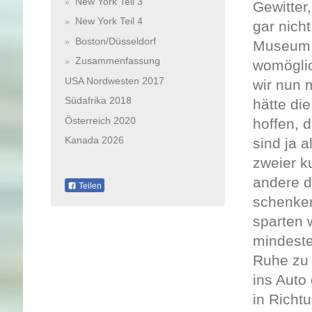
New York Teil 3
Gewitter
New York Teil 4
gar nich
Boston/Düsseldorf
Museum 
Zusammenfassung
womöglic
USA Nordwesten 2017
wir nun 
Südafrika 2018
hätte di
Österreich 2020
hoffen, 
Kanada 2026
sind ja 
zweier k
andere d
Teilen
schenken
sparten 
mindeste
Ruhe zu 
ins Auto
in Richt