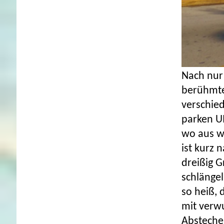
Nach nur
berühmten
verschie
parken U
wo aus w
ist kurz 
dreißig G
schlängel
so heiß, 
mit verw
Abstecher