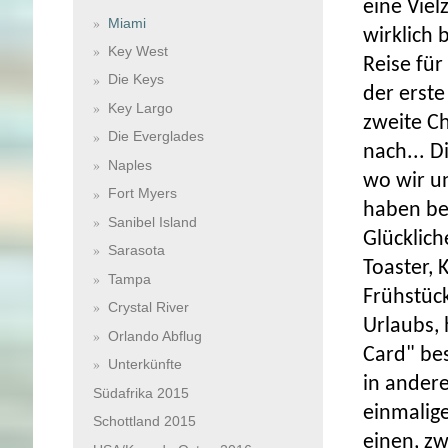
eine Viel
Miami
wirklich 
Key West
Reise für
Die Keys
der erste
Key Largo
zweite C
Die Everglades
nach... D
Naples
wo wir u
Fort Myers
haben ber
Sanibel Island
Glücklich
Sarasota
Toaster, 
Tampa
Frühstüc
Crystal River
Urlaubs,
Orlando Abflug
Card" bes
Unterkünfte
in ander
Südafrika 2015
einmalig
Schottland 2015
einen, zw