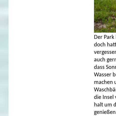
Der Park
doch hatt
vergesse
auch gern
dass Son
Wasser b
machen u
Waschbär
die Insel
halt um 
genießen.