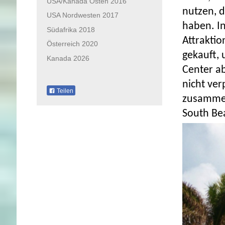
USA/Kanada Osten 2016
nutzen, 
USA Nordwesten 2017
haben. In
Südafrika 2018
Attraktio
Österreich 2020
gekauft,
Kanada 2026
Center ab
nicht ve
Teilen
zusamme
South Be