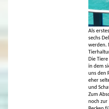
Als erste
sechs De
werden. 
Tierhalt
Die Tier
in dem s
uns den R
eher selt
und Scha
Zum Absc
noch zur 
Becken fü