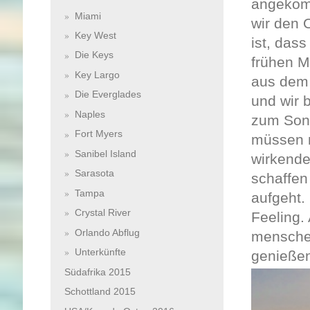
angekomm
Miami
wir den 
Key West
ist, das
Die Keys
frühen M
Key Largo
aus dem 
Die Everglades
und wir 
Naples
zum Son
Fort Myers
müssen n
Sanibel Island
wirkende
Sarasota
schaffen
Tampa
aufgeht.
Crystal River
Feeling.
Orlando Abflug
menschen
Unterkünfte
genießen
Südafrika 2015
Schottland 2015