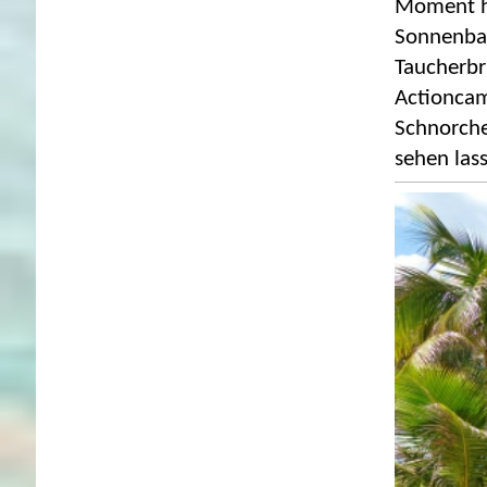
Moment hä
Sonnenbad
Taucherbri
Actioncam
Schnorche
sehen las