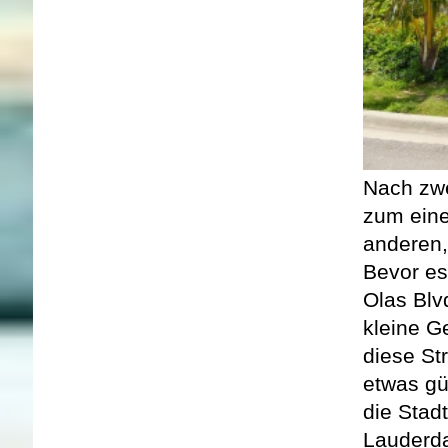
Nach zwe
zum eine
anderen,
Bevor es
Olas Blv
kleine G
diese St
etwas gü
die Stad
Lauderda