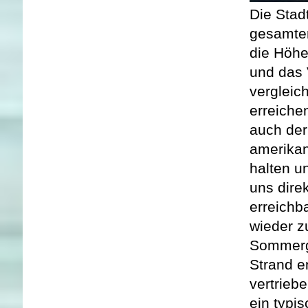
Die Stadt
gesamten
die Höhe
und das 
vergleic
erreiche
auch der
amerikan
halten u
uns dire
erreichb
wieder z
Sommerge
Strand e
vertrieb
ein typi