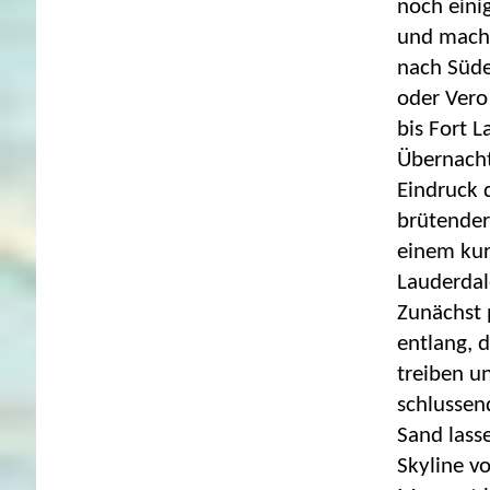
noch eini
und mach
nach Süde
oder Vero
bis Fort 
Übernacht
Eindruck 
brütender
einem kur
Lauderdal
Zunächst 
entlang, 
treiben u
schlussen
Sand lass
Skyline v