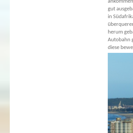
ankommen u
gut ausgeba
in Südafri
überqueren
herum geba
Autobahn g
diese bewe