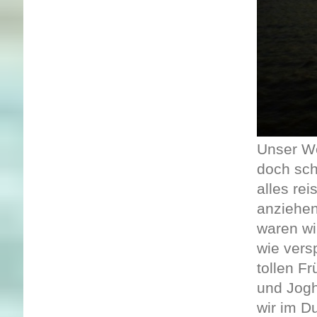
Unser We
doch sch
alles re
anziehen
waren wi
wie vers
tollen F
und Jogh
wir im D