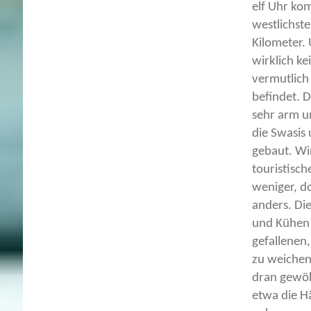
elf Uhr ko
westlichste
Kilometer.
wirklich ke
vermutlich
befindet. D
sehr arm un
die Swasis
gebaut. Wir
touristisch
weniger, do
anders. Di
und Kühen 
gefallenen
zu weichen.
dran gewöh
etwa die H