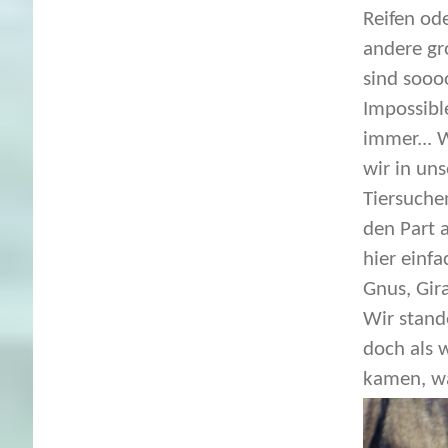
Reifen od
andere gr
sind soooo
Impossibl
immer... 
wir in un
Tiersuche
den Part 
hier einfa
Gnus, Gir
Wir stand
doch als w
kamen, wa