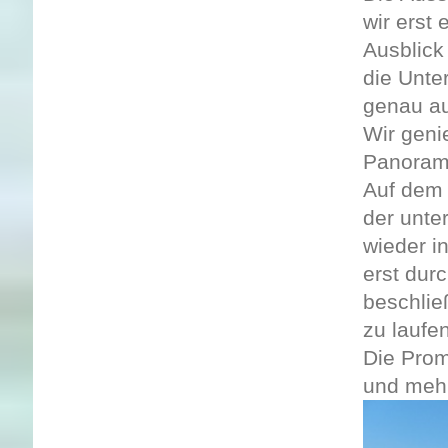
wir erst
Ausblick
die Unte
genau auf
Wir geni
Panorama
Auf dem 
der unte
wieder i
erst dur
beschlie
zu laufe
Die Prom
und mehr