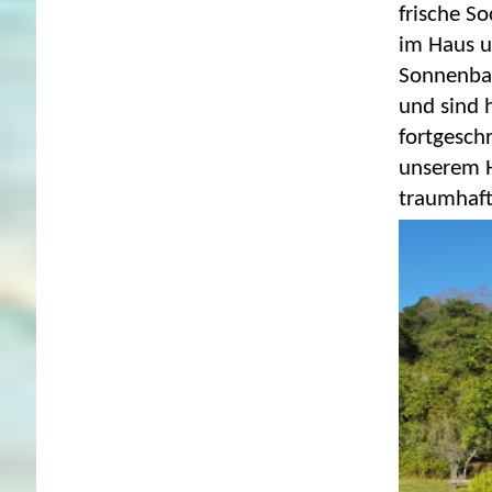
frische So
im Haus u
Sonnenbad
und sind h
fortgesch
unserem H
traumhaft