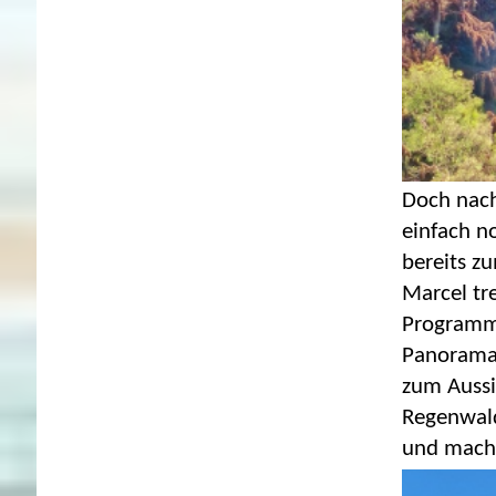
Doch nach
einfach n
bereits z
Marcel tr
Programm.
Panorama
zum Aussi
Regenwald
und mache