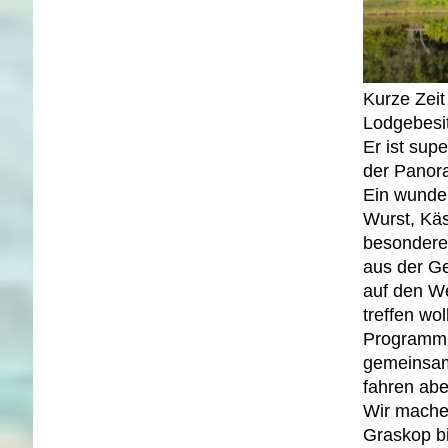
Kurze Zei
Lodgebesi
Er ist sup
der Panora
Ein wunder
Wurst, Käs
besondere
aus der Ge
auf den W
treffen wo
Programm 
gemeinsam
fahren abe
Wir machen
Graskop b