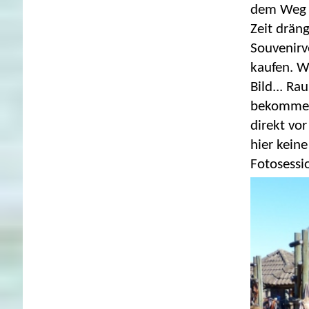
dem Weg z
Zeit drän
Souvenirve
kaufen. We
Bild... R
bekommen 
direkt vo
hier keine
Fotosessi