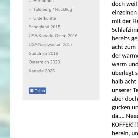
Hermanus
doch weil
Tafelberg / Rückflug
einzelnen
Unterkünfte
mit der H
Schottland 2015
Schlafzim
USA/Kanada Osten 2016
bereits g
USA Nordwesten 2017
acht zum 
Südafrika 2018
der warme
Österreich 2020
warm und 
Kanada 2026
überlegt 
halb acht
unserer T
Teilen
aber doch
gucken un
da.... Ne
KOFFER!!!
herein, u