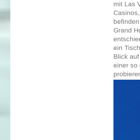
mit Las V
Casinos,
befinden
Grand Ho
entschie
ein Tisc
Blick au
einer so 
probiere