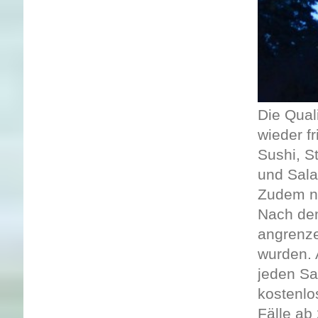
Die Qual
wieder f
Sushi, S
und Sala
Zudem no
Nach dem
angrenz
wurden. 
jeden Sa
kostenlo
Fälle ab