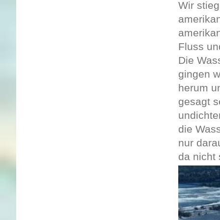
Wir stie
amerikan
amerikan
Fluss un
Die Wass
gingen w
herum un
gesagt s
undichte
die Wass
nur dara
da nicht 