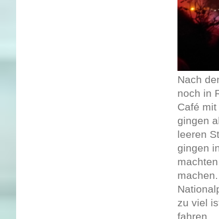
Nach dem
noch in 
Café mit
gingen a
leeren S
gingen i
machten,
machen. 
National
zu viel i
fahren..