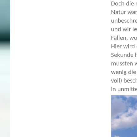
Doch die 
Natur war 
unbeschre
und wir l
Fällen, w
Hier wird
Sekunde h
mussten w
wenig die
voll) bes
in unmitt