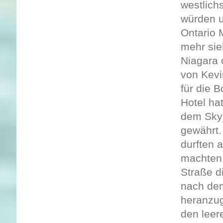
westlich
würden u
Ontario 
mehr sie
Niagara 
von Kevi
für die 
Hotel hat
dem Skyl
gewährt.
durften 
machten 
Straße d
nach dem
heranzug
den leer