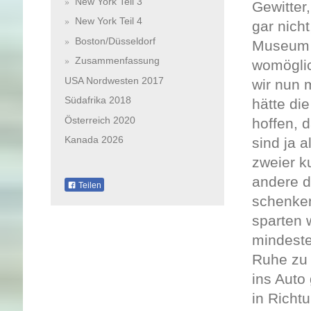
New York Teil 3
Gewitter
New York Teil 4
gar nich
Boston/Düsseldorf
Museum 
Zusammenfassung
womöglic
USA Nordwesten 2017
wir nun 
Südafrika 2018
hätte di
Österreich 2020
hoffen, 
Kanada 2026
sind ja 
zweier k
andere d
Teilen
schenken
sparten 
mindeste
Ruhe zu 
ins Auto
in Richt