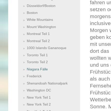
fahren u
Düsseldorf/Boston
setzen o
Boston
morgens,
White Mountains
inclusiv
Mount Washington
Morgen w
Montreal Teil 1
geben ko
Montreal Teil 2
mit unse
1000 Islands Gananoque
dort das
Toronto Teil 1
wollten 
Toronto Teil 2
und uns 
Niagara Fälle
Frühstüc
Frederick
als auch
Shenandoah Nationalpark
Fernsehe
Washington DC
Frühstüc
New York Teil 1
Wetterbe
New York Teil 2
Sonne. M